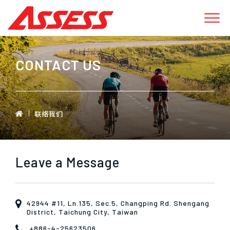
CONTACT US
联络我们
Leave a Message
42944 #11, Ln.135, Sec.5, Changping Rd. Shengang
District, Taichung City, Taiwan
+886-4-25623506