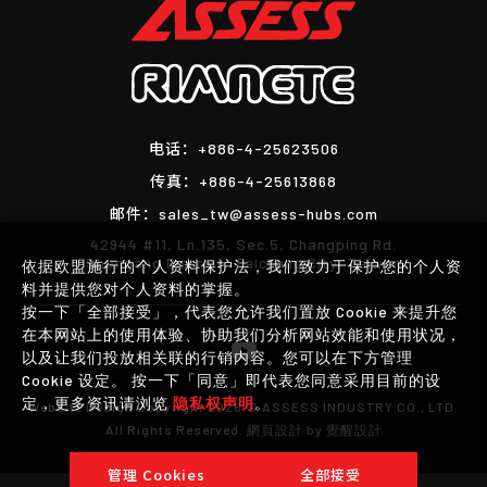
电话：
+886-4-25623506
传真：
+886-4-25613868
邮件：
sales_tw@assess-hubs.com
42944 #11, Ln.135, Sec.5, Changping Rd.
Shengang District, Taichung City, Taiwan
依据欧盟施行的个人资料保护法，我们致力于保护您的个人资
料并提供您对个人资料的掌握。
按一下「全部接受」，代表您允许我们置放 Cookie 来提升您
在本网站上的使用体验、协助我们分析网站效能和使用状况，
以及让我们投放相关联的行销内容。您可以在下方管理
Cookie 设定。 按一下「同意」即代表您同意采用目前的设
定，更多资讯请浏览
隐私权声明
。
Website Design
Copyright 2026 © ASSESS INDUSTRY CO., LTD.
All Rights Reserved.
網頁設計
by
覺醒設計
管理 Cookies
全部接受