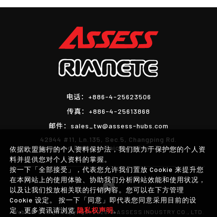
僅必需的
Cookies
同意
电话：
+886-4-25623506
传真：
+886-4-25613868
邮件：
sales_tw@assess-hubs.com
42944 #11, Ln.135, Sec.5, Changping Rd.
Shengang District, Taichung City, Taiwan
依据欧盟施行的个人资料保护法，我们致力于保护您的个人资
料并提供您对个人资料的掌握。
按一下「全部接受」，代表您允许我们置放 Cookie 来提升您
在本网站上的使用体验、协助我们分析网站效能和使用状况，
以及让我们投放相关联的行销内容。您可以在下方管理
Cookie 设定。 按一下「同意」即代表您同意采用目前的设
定，更多资讯请浏览
隐私权声明
。
Website Design
Copyright 2026 © ASSESS INDUSTRY CO., LTD.