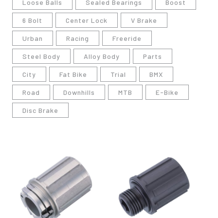
Loose Balls
Sealed Bearings
Boost
6 Bolt
Center Lock
V Brake
Urban
Racing
Freeride
Steel Body
Alloy Body
Parts
City
Fat Bike
Trial
BMX
Road
Downhills
MTB
E-Bike
Disc Brake