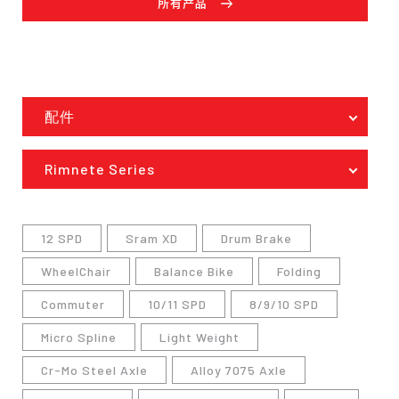
所有产品
配件
Rimnete Series
12 SPD
Sram XD
Drum Brake
WheelChair
Balance Bike
Folding
Commuter
10/11 SPD
8/9/10 SPD
Micro Spline
Light Weight
Cr-Mo Steel Axle
Alloy 7075 Axle