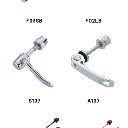
F03SB
FO2LB
僅必需的
Cookies
同意
S107
A107