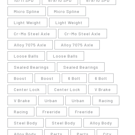
10/11 SPD
8/9/10 SPD
8/9/10 SPD
Micro Spline
Micro Spline
Light Weight
Light Weight
Cr-Mo Steel Axle
Cr-Mo Steel Axle
Alloy 7075 Axle
Alloy 7075 Axle
Loose Balls
Loose Balls
Sealed Bearings
Sealed Bearings
Boost
Boost
6 Bolt
6 Bolt
Center Lock
Center Lock
V Brake
V Brake
Urban
Urban
Racing
Racing
Freeride
Freeride
Steel Body
Steel Body
Alloy Body
Alloy Body
Parts
Parts
City