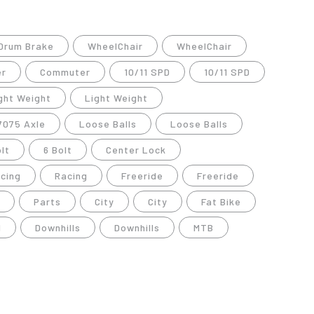
Drum Brake
WheelChair
WheelChair
r
Commuter
10/11 SPD
10/11 SPD
ght Weight
Light Weight
 7075 Axle
Loose Balls
Loose Balls
olt
6 Bolt
Center Lock
cing
Racing
Freeride
Freeride
Parts
City
City
Fat Bike
d
Downhills
Downhills
MTB