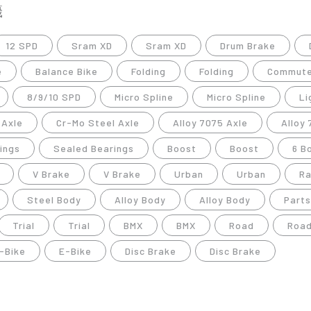
籤
12 SPD
Sram XD
Sram XD
Drum Brake
e
Balance Bike
Folding
Folding
Commute
8/9/10 SPD
Micro Spline
Micro Spline
Li
 Axle
Cr-Mo Steel Axle
Alloy 7075 Axle
Alloy
ings
Sealed Bearings
Boost
Boost
6 B
V Brake
V Brake
Urban
Urban
Ra
Steel Body
Alloy Body
Alloy Body
Parts
Trial
Trial
BMX
BMX
Road
Roa
-Bike
E-Bike
Disc Brake
Disc Brake