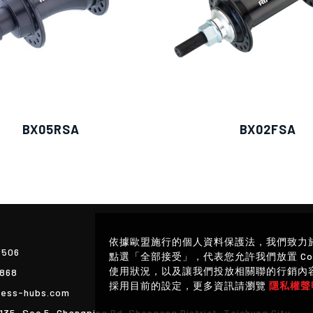
BX05RSA
BX02FSA
依據歐盟施行的個人資料保護法，我們致力
3506
點選「全部接受」，代表您允許我們放置 Co
使用狀況，以及讓我們投放相關聯的行銷內容。
868
採用目前的設定，更多資訊請瀏覽
隱私權聲
ess-hubs.com
135, Sec.5, Changping Rd. Shengang District, Taichung City,