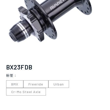
BX23FDB
僅必需的
Cookies
同意
标签：
BMX
Freeride
Urban
Cr-Mo Steel Axle