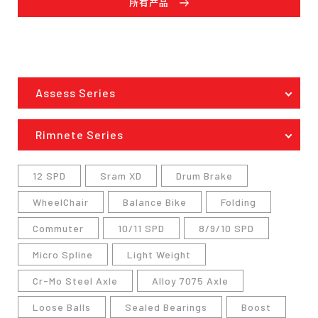
所有产品
Assess Series
Rimnete Series
12 SPD
Sram XD
Drum Brake
WheelChair
Balance Bike
Folding
Commuter
10/11 SPD
8/9/10 SPD
Micro Spline
Light Weight
Cr-Mo Steel Axle
Alloy 7075 Axle
Loose Balls
Sealed Bearings
Boost