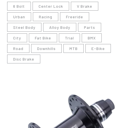
6 Bolt
Center Lock
V Brake
Urban
Racing
Freeride
Steel Body
Alloy Body
Parts
City
Fat Bike
Trial
BMX
Road
Downhills
MTB
E-Bike
Disc Brake