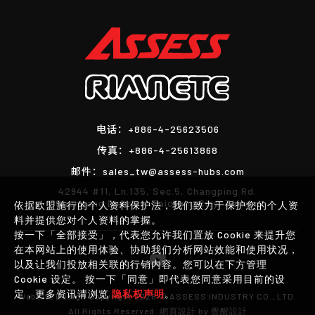
电话：
+886-4-25623506
传真：
+886-4-25613868
邮件：
sales_tw@assess-hubs.com
42944 #11, Ln.135, Sec.5, Changping Rd.
Shengang District, Taichung City, Taiwan
依据欧盟施行的个人资料保护法，我们致力于保护您的个人资
料并提供您对个人资料的掌握。
按一下「全部接受」，代表您允许我们置放 Cookie 来提升您
在本网站上的使用体验、协助我们分析网站效能和使用状况，
以及让我们投放相关联的行销内容。您可以在下方管理
Cookie 设定。 按一下「同意」即代表您同意采用目前的设
定，更多资讯请浏览
隐私权声明
。
Website Design
Copyright 2026 © ASSESS INDUSTRY CO., LTD.
All Rights Reserved.
網頁設計
by
覺醒設計